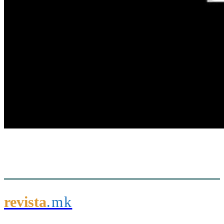
revista
.mk