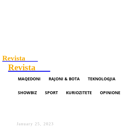
Revista
.mk
Revista
.mk
MAQEDONI
RAJONI & BOTA
TEKNOLOGJIA
SHOWBIZ
SPORT
KURIOZITETE
OPINIONE
Tkurret sipërfaqja e përmbytjev
në Shkodër
January 25, 2023