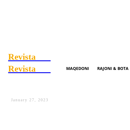
Revista
.mk
Revista
.mk
MAQEDONI
RAJONI & BOTA
Ali Ahmeti: Me anëtarësimin
January 27, 2023
Edhe sot, kryetari i BDI Ali Ahmeti i s
biznesit, shoqërisë civile, arsimit dhe i