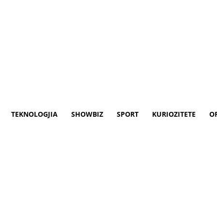
TEKNOLOGJIA
SHOWBIZ
SPORT
KURIOZITETE
O
 në BE do të shumëfishohen in
hoqëruar nga bashkëpunëtor në Tetovë ka 
ntelektual në suaza të aktiviteteve “Bashkë