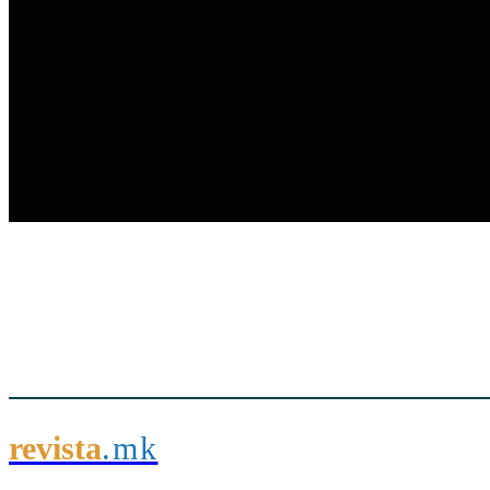
revista
.mk