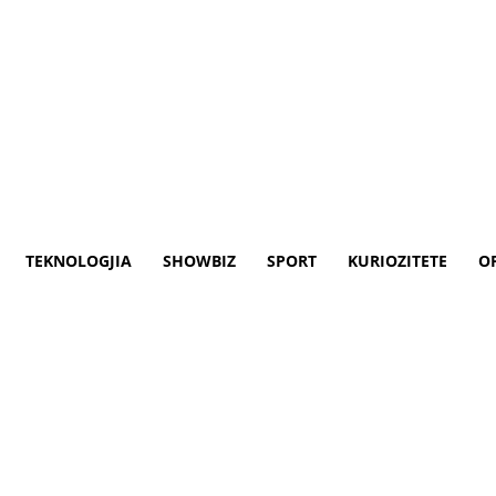
TEKNOLOGJIA
SHOWBIZ
SPORT
KURIOZITETE
O
he Kurtin që po e kundërshto
në e Kosovës, Ramush Haradinaj, ka thënë
n e pengesave të fundit drejt marrëveshje