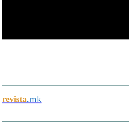
revista
.mk