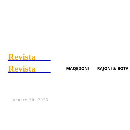
Revista
.mk
Revista
.mk
MAQEDONI
RAJONI & BOTA
Haradinaj kritikon Serbinë d
January 30, 2023
Kryetari i partisë Aleanca për Ardhmëri
Asociacionin kanë vetëm një synim, heqje