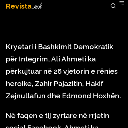
Revista
.mk
January 31, 2023
Kryetari i Bashkimit Demokratik
për Integrim, Ali Ahmeti ka
përkujtuar në 26 vjetorin e rënies
heroike, Zahir Pajazitin, Hakif
Zejnullafun dhe Edmond Hoxhën.
Në faqen e tij zyrtare në rrjetin
social Facebook, Ahmeti ka