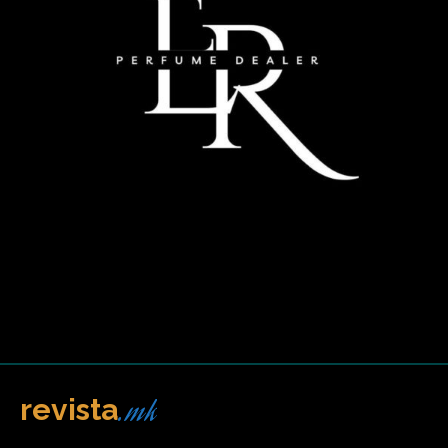
.mk
revista