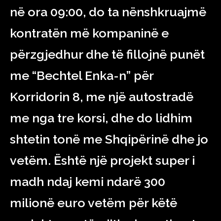
në ora 09:00, do ta nënshkruajmë
kontratën më kompaninë e
përzgjedhur dhe të fillojnë punët
me “Bechtel Enka-n” për
Korridorin 8, me një autostradë
me nga tre korsi, dhe do lidhim
shtetin tonë me Shqipërinë dhe jo
vetëm. Është një projekt super i
madh ndaj kemi ndarë 300
milionë euro vetëm për këtë