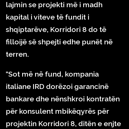
lajmin se projekti më i madh
kapital i viteve të fundit i
shqiptarëve, Korridori 8 do të
filloijë së shpejti edhe punët në
terren.
“Sot më në fund, kompania
italiane IRD dorëzoi garancinë
bankare dhe nënshkroi kontratën
për konsulent mbikëqyrës për
projektin Korridori 8, ditën e enjte