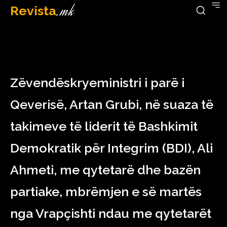
Revista
.mk
January 31, 2023
Zëvendëskryeministri i parë i
Qeverisë, Artan Grubi, në suaza të
takimeve të liderit të Bashkimit
Demokratik për Integrim (BDI), Ali
Ahmeti, me qytetarë dhe bazën
partiake, mbrëmjen e së martës
nga Vrapçishti ndau me qytetarët