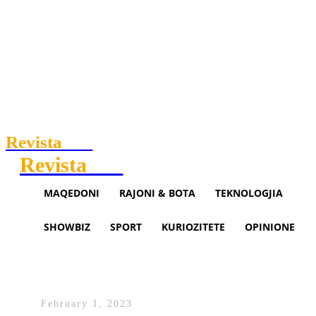
Revista
.mk
Revista
.mk
MAQEDONI
RAJONI & BOTA
TEKNOLOGJIA
SHOWBIZ
SPORT
KURIOZITETE
OPINIONE
Nga mesnata ulet çmimi i dizelit
February 1, 2023