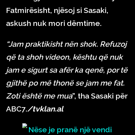
Fatmirësisht, njësoj si Sasaki,
askush nuk mori dëmtime.
“Jam praktikisht nën shok. Refuzoj
që ta shoh videon, kështu që nuk
jam e sigurt sa afër ka qenë, por të
gjithë po më thonë se jam me fat.
Zoti është me mua
”, tha Sasaki për
ABC7.
/tvklan.al