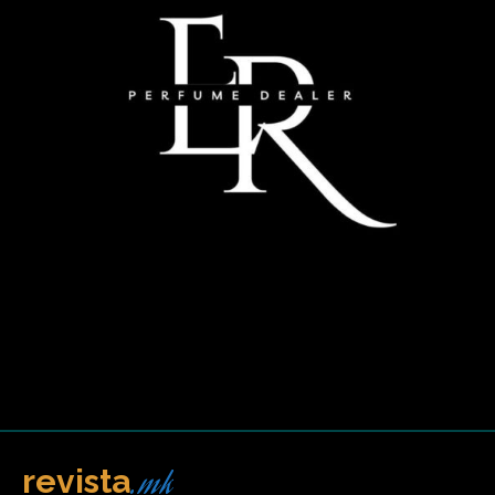
.mk
revista