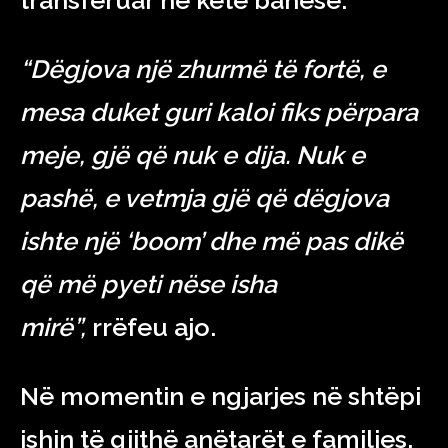
“Dëgjova një zhurmë të fortë, e
mesa duket guri kaloi fiks përpara
meje, gjë që nuk e dija. Nuk e
pashë, e vetmja gjë që dëgjova
ishte një ‘boom’ dhe më pas dikë
që më pyeti nëse isha
mirë”,
rrëfeu ajo.
Në momentin e ngjarjes në shtëpi
ishin të gjithë anëtarët e familjes.