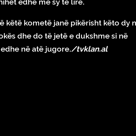
hihet edhe me sy të lirë.
ë këtë kometë janë pikërisht këto dy n
okës dhe do të jetë e dukshme si në
 edhe në atë jugore.
/tvklan.al