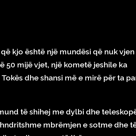
RAJONI & BOTA
TEKNOLOGJIA
SHOWBIZ
SPORT
që kjo është një mundësi që nuk vjen
ë 50 mijë vjet, një kometë jeshile ka
Tokës dhe shansi më e mirë për ta pa
und të shihej me dylbi dhe teleskopë
e shndritshme mbrëmjen e sotme dhe t