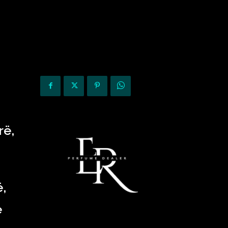
KURIOZITETE
OPINIONE
rë,
,
ë