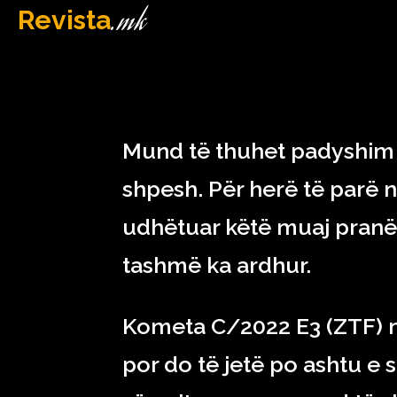
.mk
Revista
MAQEDONI
February 2, 2023
Mund të thuhet padyshim 
shpesh. Për herë të parë n
udhëtuar këtë muaj pranë 
tashmë ka ardhur.
Kometa C/2022 E3 (ZTF) m
por do të jetë po ashtu 