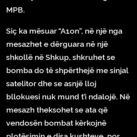
MPB.
Siç ka mësuar “A1on”, në një nga
mesazhet e dërguara në një
shkollë në Shkup, shkruhet se
bomba do të shpërthejë me sinjal
satelitor dhe se asnjë lloj
bllokuesi nuk mund t’i ndalojë. Në
mesazh theksohet se ata që
vendosën bombat kërkojnë
plotësimin e disa kushteve, por