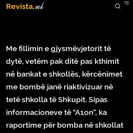
Revista
.mk
February 3, 2023
Me fillimin e gjysmëvjetorit të
dytë, vetëm pak ditë pas kthimit
në bankat e shkollës, kërcënimet
me bombë janë riaktivizuar në
tetë shkolla të Shkupit. Sipas
informacioneve të “A1on”, ka
raportime për bomba në shkollat ​​