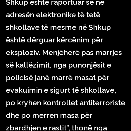
Shkup është raportuar se në
adresën elektronike të tetë
shkollave të mesme në Shkup
është dërguar kërcënim për
eksploziv. Menjëherë pas marrjes
së kallëzimit, nga punonjësit e
policisë janë marrë masat për
evakuimin e sigurt të shkollave,
po kryhen kontrollet antiterroriste
dhe po merren masa për
zbardhjen e rastit”, thonë nga