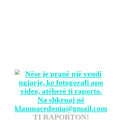
tavan zvogëlojnë të ardhurat ruse nga
nafta e papërpunuar. Sipas një
vlerësimi të bërë të ditur, nga
presidentja e KE-së, Ursula von der
Leyen të enjten nga çmimi tavan aktual
Moska humb 160 milionë euro në ditë.
/DW
TI RAPORTON!