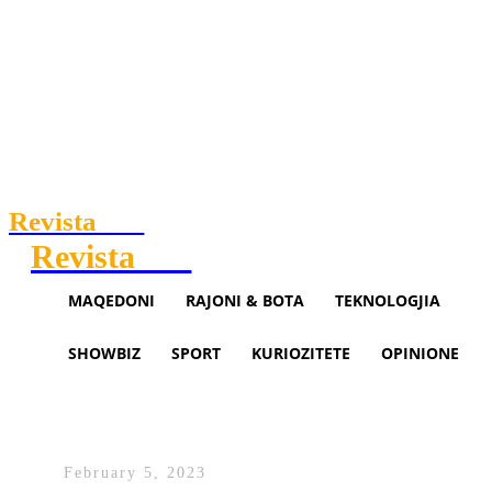
Revista
.mk
Revista
.mk
MAQEDONI
RAJONI & BOTA
TEKNOLOGJIA
SHOWBIZ
SPORT
KURIOZITETE
OPINIONE
Vedati luan me drita derisa i ka
dorëzat në duar akoma (VIDEO
February 5, 2023