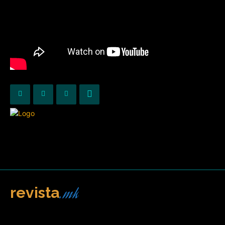
.mk
revista