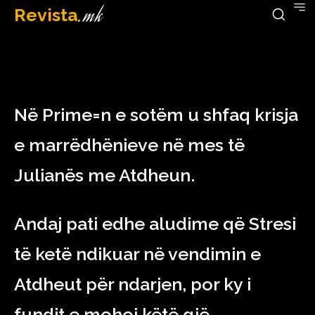
Revista
.mk
February 6, 2023
Në Prime=n e sotëm u shfaq krisja
e marrëdhënieve në mes të
Julianës me Atdheun.
Andaj pati edhe aludime që Stresi
të ketë ndikuar në vendimin e
Atdheut për ndarjen, por ky i
fundit e mohoi këtë gjë.