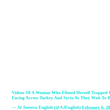
Njerëz të bllokuar nën rrënoja që thërra
Siria dhe Turqia ditën e sotme.
Prestigjiozia “Al Jazzera” ka publikuar vi
dërgoi motrës së saj.
“Motër, ne jemi në një situatë shumë të ke
nesh”,
dëgjohet të thotë ajo në video.
“Al Jazzera” ka publikuar po ashtu edhe vi
“Më trego dorën, ne do të të shpëtojmë ty. 
birit./
tvklan.al
Videos Of A Woman Who Filmed Herself Trapped Un
Facing Across Turkey And Syria As They Wait To B
— Al Jazeera English (@AJEnglish)
February 6, 2