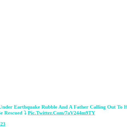
sin për ndihmë, kanë qenë këto disa nga pa
deon e një gruaje që filmoi veten të blloku
qe. Shiko tavanin sipër nesh. Tubacionet jan
deon e një babai që i thërriste djalit të t
Rri aty bir. A je mirë? Qëndro aty bir, ne do
der Earthquake Rubble And A Father Calling Out To His
e Rescued ⤵️
Pic.twitter.com/7aV244m9TY
023