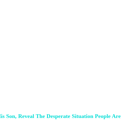
mjet tronditëse të cilat kanë ardhur nga
ar nën rrënojat e tërmetit, të cilën ia
ë sipër nesh, çdo gjë është sipër
ij nën rrënoja.
 të të nxjerrim nga aty”,
i thotë babai të
 Son, Reveal The Desperate Situation People Are