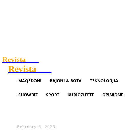
Revista
.mk
Revista
.mk
MAQEDONI
RAJONI & BOTA
TEKNOLOGJIA
SHOWBIZ
SPORT
KURIOZITETE
OPINIONE
Ulen çmimet e derivateve të
naftës
February 6, 2023