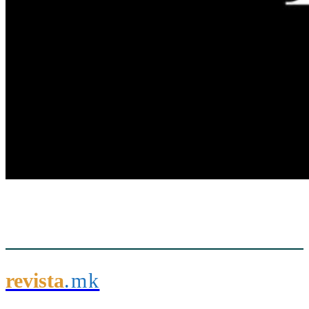
revista
.mk