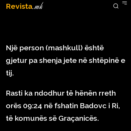
Revista
.mk
February 7, 2023
Një person (mashkull) është
gjetur pa shenja jete në shtëpinë e
tij.
Rasti ka ndodhur të hënën rreth
orës 09:24 në fshatin Badovc i Ri,
të komunës së Graçanicës.