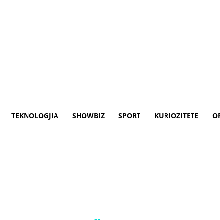
TEKNOLOGJIA
SHOWBIZ
SPORT
KURIOZITETE
O
denarë ndihmë për Turqinë, ek
riut mbajti sot pasdite seancë të jashtëz
 tërmetit katastrofik që goditi vendin me