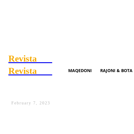
Revista
.mk
Revista
.mk
MAQEDONI
RAJONI & BOTA
Qeveria e RMV-së: 6 milion 
February 7, 2023
Qeveria e Republikës së Maqedonisë së Ve
emergjente për Republikën e Turqisë, pas