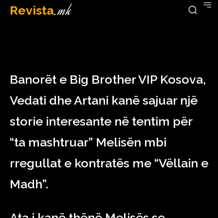
Revista
.mk
February 7, 2023
Banorët e Big Brother VIP Kosova,
Vedati dhe Artani kanë sajuar një
storie interesante në tentim për
“ta mashtruar” Melisën mbi
rregullat e kontratës me “Vëllain e
Madh”.
Ata i kanë thënë Melisës se