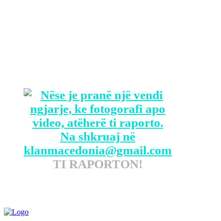
Ekipe të marinës amerikane dhe rojes
bregdetare po përdorin dronë nënujorë
për të gjetur dhe përcaktuar zonën ku
janë fundosur mbetjet e balonës.
TI RAPORTON!