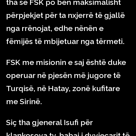
tha se FSK po bën maksimalisht
përpjekjet për ta nxjerrë të gjallë
nga rrënojat, edhe nënën e
fëmijës të mbijetuar nga tërmeti.
FSK me misionin e saj është duke
operuar në pjesën më jugore të
Turqisë, në Hatay, zonë kufitare
me Sirinë.
Siç tha gjeneral Isufi për
klankosova.tv, babai i dyvjeçarit të