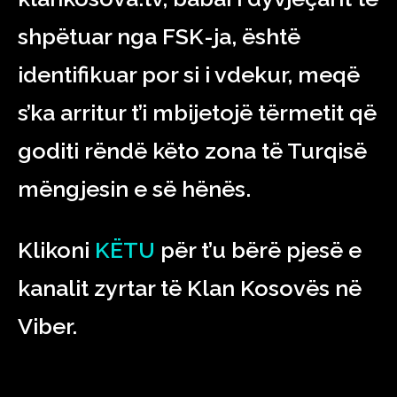
shpëtuar nga FSK-ja, është
identifikuar por si i vdekur, meqë
s’ka arritur t’i mbijetojë tërmetit që
goditi rëndë këto zona të Turqisë
mëngjesin e së hënës.
Klikoni
KËTU
për t’u bërë pjesë e
kanalit zyrtar të Klan Kosovës në
Viber.