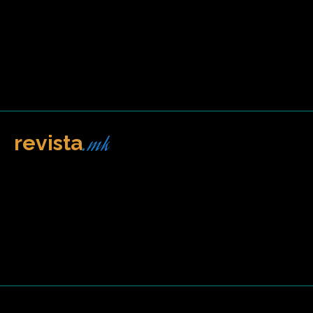
.mk
revista