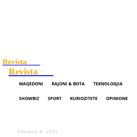
Revista
.mk
Revista
.mk
MAQEDONI
RAJONI & BOTA
TEKNOLOGJIA
SHOWBIZ
SPORT
KURIOZITETE
OPINIONE
Shkup, regjistrohen 127 shkelje
të rregullave të trafikut
February 8, 2023