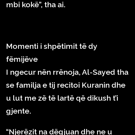
mbi kokë”, tha ai.
Momenti i shpëtimit të dy
fëmijëve
I ngecur nën rrënoja, Al-Sayed tha
se familja e tij recitoi Kuranin dhe
u lut me zë të lartë që dikush t’i
gjente.
“Njerëzit na dëgjuan dhe ne u