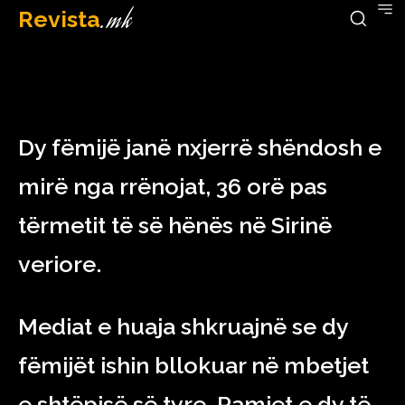
Revista
.mk
February 8, 2023
Dy fëmijë janë nxjerrë shëndosh e
mirë nga rrënojat, 36 orë pas
tërmetit të së hënës në Sirinë
veriore.
Mediat e huaja shkruajnë se dy
fëmijët ishin bllokuar në mbetjet
e shtëpisë së tyre. Pamjet e dy të