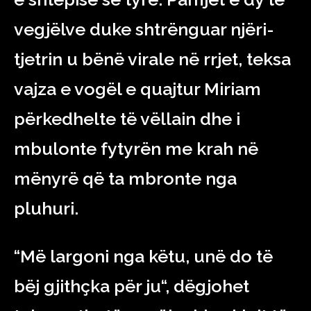
vegjëlve duke shtrënguar njëri-
tjetrin u bënë virale në rrjet, teksa
vajza e vogël e quajtur Miriam
përkedhelte të vëllain dhe i
mbulonte fytyrën me krah në
mënyrë që ta mbronte nga
pluhuri.
“Më largoni nga këtu, unë do të
bëj gjithçka për ju“, dëgjohet