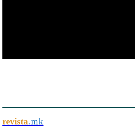
revista
.mk