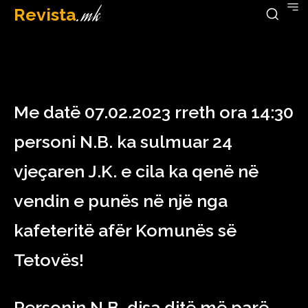
Revista
.mk
February 9, 2023
Me datë 07.02.2023 rreth ora 14:30
personi N.B. ka sulmuar 24
vjeçaren J.K. e cila ka qenë në
vendin e punës në një nga
kafeteritë afër Komunës së
Tetovës!
Personin N.B. disa ditë më parë