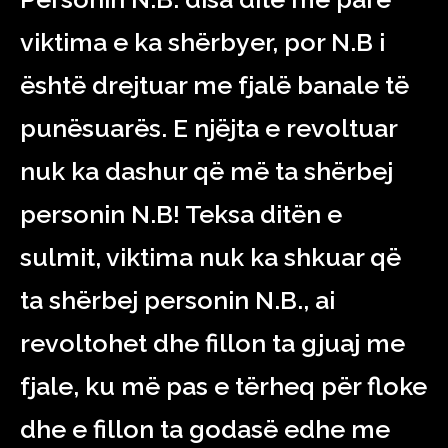
viktima e ka shërbyer, por N.B i
është drejtuar me fjalë banale të
punësuarës. E njëjta e revoltuar
nuk ka dashur që më ta shërbej
personin N.B! Teksa ditën e
sulmit, viktima nuk ka shkuar që
ta shërbej personin N.B., ai
revoltohet dhe fillon ta gjuaj me
fjale, ku më pas e tërheq për floke
dhe e fillon ta godasë edhe me