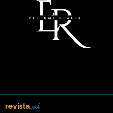
.mk
revista