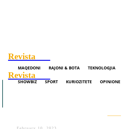
Revista
.mk
MAQEDONI
RAJONI & BOTA
TEKNOLOGJIA
Revista
.mk
SHOWBIZ
SPORT
KURIOZITETE
OPINIONE
Maqedoni
Rajoni & Bota
Teknologjia
Çollaku për planin evropian: Në
Showbiz
Sport
Opinione
thelb të tij është Asociacioni, e jo
njohja reciproke
Search
February 10, 2023