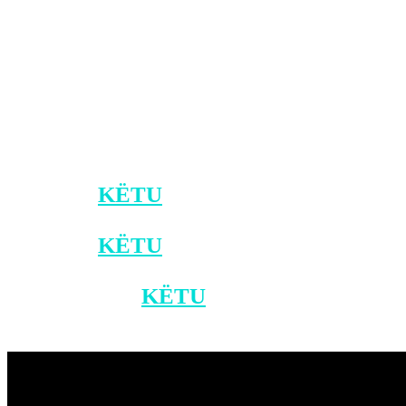
Çollaku për Klankosova.tv.
Dje, shefi i diplomacisë evropiane, Josep
Borrell, tha se së shpejti pritet një takim
Kurti-Vuçiq në Bruksel, por nuk dha
ndonjë datë. /Klankosova.tv
*Klikoni
KËTU
për t’u bërë pjesë e
kanalit zyrtar të Klan Kosovës në Viber.
*Klikoni
KËTU
për ta shkarkuar
aplikacionin e Klan Kosovës në
Android, dhe
KËTU
për iOS.