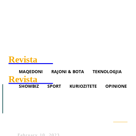
Revista
.mk
MAQEDONI
RAJONI & BOTA
TEKNOLOGJIA
Revista
.mk
SHOWBIZ
SPORT
KURIOZITETE
OPINIONE
Maqedoni
Rajoni & Bota
Teknologjia
Showbiz
Sport
Opinione
Tetovë, për një ditë dënohen 57
vozitës
Search
February 10, 2023