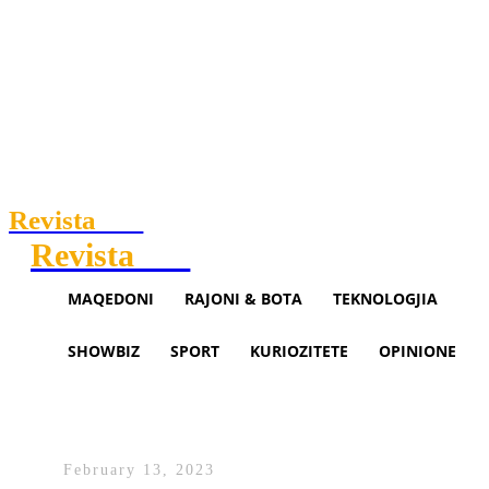
Revista
.mk
Revista
.mk
MAQEDONI
RAJONI & BOTA
TEKNOLOGJIA
SHOWBIZ
SPORT
KURIOZITETE
OPINIONE
Arrestohet një 60-vjeçar në
Rahovec për armëmbajtje pa lej
February 13, 2023