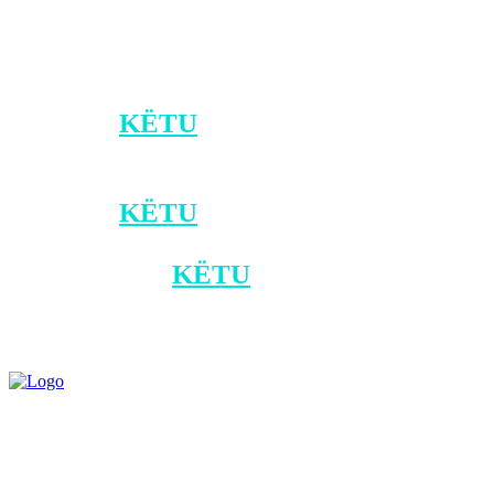
iniciuar rast “Mbajtje në pronësi,
kontroll ose posedim i paautorizuar i
armëve”.
*Klikoni
KËTU
për t’u bërë pjesë e
kanalit zyrtar të Klan Kosovës në Viber.
*Klikoni
KËTU
për ta shkarkuar
aplikacionin e Klan Kosovës në
Android, dhe
KËTU
për iOS.