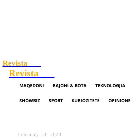
Revista
.mk
Revista
.mk
MAQEDONI
RAJONI & BOTA
TEKNOLOGJIA
SHOWBIZ
SPORT
KURIOZITETE
OPINIONE
Një person theret për vdekje, në
Fushë Kosovë
February 13, 2023