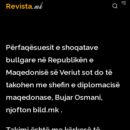
Revista
.mk
February 15, 2023
Përfaqësuesit e shoqatave
bullgare në Republikën e
Maqedonisë së Veriut sot do të
takohen me shefin e diplomacisë
maqedonase, Bujar Osmani,
njofton bild.mk .
Takimi është me kërkesë të