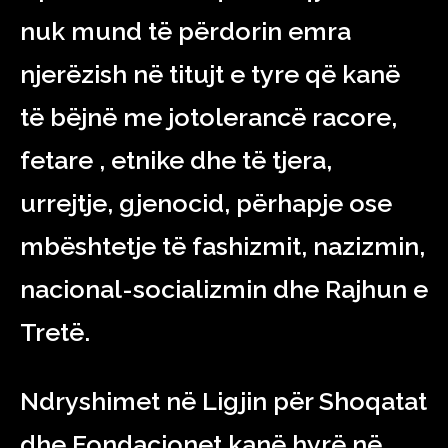
nuk mund të përdorin emra
njerëzish në titujt e tyre që kanë
të bëjnë me jotolerancë racore,
fetare , etnike dhe të tjera,
urrejtje, gjenocid, përhapje ose
mbështetje të fashizmit, nazizmin,
nacional-socializmin dhe Rajhun e
Tretë.
Ndryshimet në Ligjin për Shoqatat
dhe Fondacionet kanë hyrë në