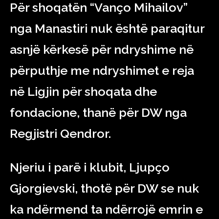
Për shoqatën “Vanço Mihailov”
nga Manastiri nuk është paraqitur
asnjë kërkesë për ndryshime në
përputhje me ndryshimet e reja
në Ligjin për shoqata dhe
fondacione, thanë për DW nga
Regjistri Qendror.
Njeriu i parë i klubit, Ljupço
Gjorgievski, thotë për DW se nuk
ka ndërmend ta ndërrojë emrin e