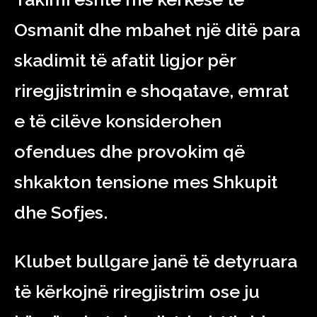
Osmanit dhe mbahet një ditë para
skadimit të afatit ligjor për
riregjistrimin e shoqatave, emrat
e të cilëve konsiderohen
ofendues dhe provokim që
shkakton tensione mes Shkupit
dhe Sofjes.
Klubet bullgare janë të detyruara
të kërkojnë riregjistrim ose ju