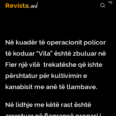
Revista
.mk
February 15, 2023
Në kuadër të operacionit policor
të koduar “Vila” është zbuluar në
Fier një vilë trekatëshe që ishte
përshtatur për kultivimin e
kanabisit me anë të llambave.
Në lidhje me këtë rast është
arrestuar në flagrancë pronari i