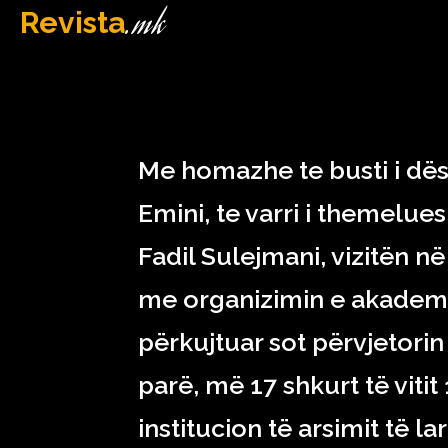
.mk
Revista
MAQEDONI
February 17, 2023
Me homazhe te busti i dës
Emini, te varri i themelues
Fadil Sulejmani, vizitën n
me organizimin e akademis
përkujtuar sot përvjetorin 
parë, më 17 shkurt të vitit 
institucion të arsimit të 