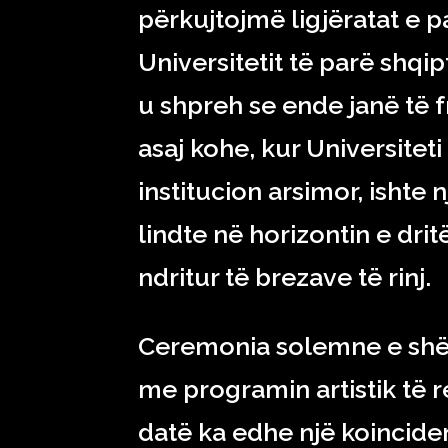
përkujtojmë ligjëratat e 
Universitetit të parë shqi
u shpreh se ende janë të f
asaj kohe, kur Universitet
institucion arsimor, ishte n
lindte në horizontin e dri
ndritur të brezave të rinj.
Ceremonia solemne e shëni
me programin artistik të r
datë ka edhe një koinciden