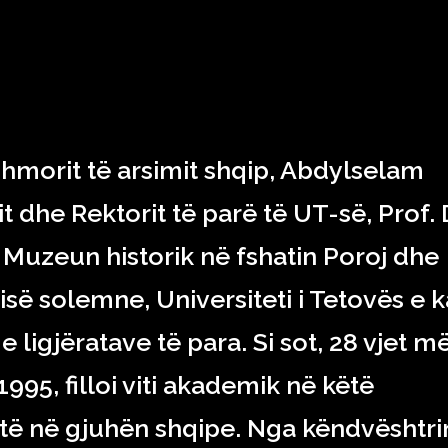
RAJONI & BOTA
TEKNOLOGJIA
SHOWBIZ
SPORT
hmorit të arsimit shqip, Abdylselam
it dhe Rektorit të parë të UT-së, Prof. 
ë Muzeun historik në fshatin Poroj dhe
ë solemne, Universiteti i Tetovës e k
e ligjëratave të para. Si sot, 28 vjet m
1995, filloi viti akademik në këtë
lartë në gjuhën shqipe. Nga këndvështr