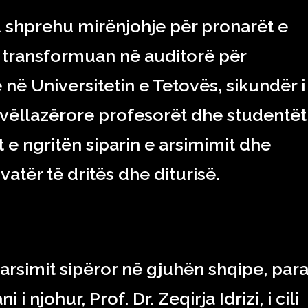
htu shprehu mirënjohje për pronarët e
 i transformuan në auditorë për
 në Universitetin e Tetovës, sikundër i
vëllazërore profesorët dhe studentët
t e ngritën siparin e arsimimit dhe
atër të dritës dhe diturisë.
 arsimit sipëror në gjuhën shqipe, par
i i njohur, Prof. Dr. Zeqirja Idrizi, i cili