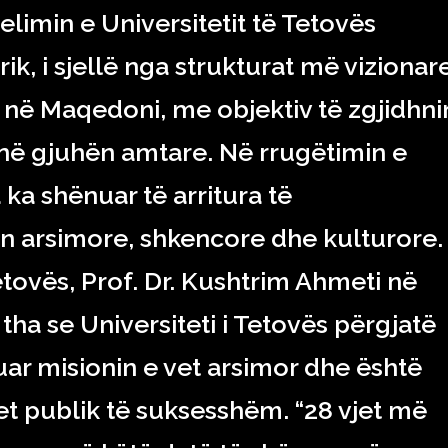
limin e Universitetit të Tetovës
rik, i sjellë nga strukturat më vizionar
e në Maqedoni, me objektiv të zgjidhni
r në gjuhën amtare. Në rrugëtimin e
a ka shënuar të arritura të
 arsimore, shkencore dhe kulturore.
Tetovës, Prof. Dr. Kushtrim Ahmeti në
 tha se Universiteti i Tetovës përgjatë
uar misionin e vet arsimor dhe është
et publik të suksesshëm. “28 vjet më