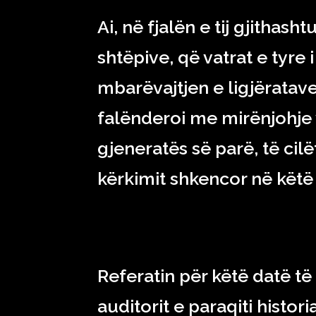
Ai, në fjalën e tij gjithas
shtëpive, që vatrat e tyre
mbarëvajtjen e ligjëratave
falënderoi me mirënjohje 
gjeneratës së parë, të cilë
kërkimit shkencor në këtë v
Referatin për këtë datë të
auditorit e paraqiti historian