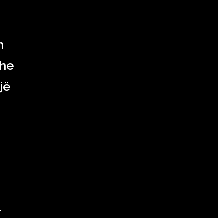
n
dhe
jë
r