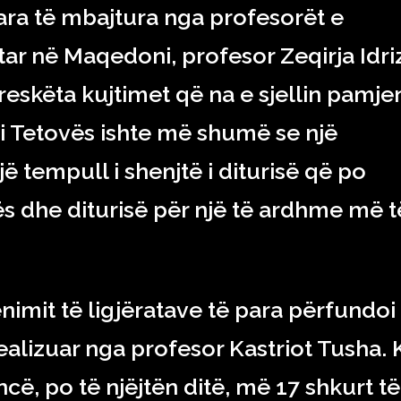
para të mbajtura nga profesorët e
ptar në Maqedoni, profesor Zeqirja Idri
reskëta kujtimet që na e sjellin pamje
i i Tetovës ishte më shumë se një
jë tempull i shenjtë i diturisë që po
tës dhe diturisë për një të ardhme më t
mit të ligjëratave të para përfundoi
ealizuar nga profesor Kastriot Tusha. 
cë, po të njëjtën ditë, më 17 shkurt të