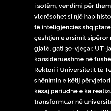
i sotëm, vendimi për theme
vlerësohet si një hap histo
të inteligjencies shqiptar
çështjen e arsimit sipëro
gjatë, gati 30-vjeçar, UT-j
konsiderueshme në fushën
Rektori i Universitetit të 
shënimin e këtij përvjetori
kësaj periudhe e ka realiz
transformuar në universit