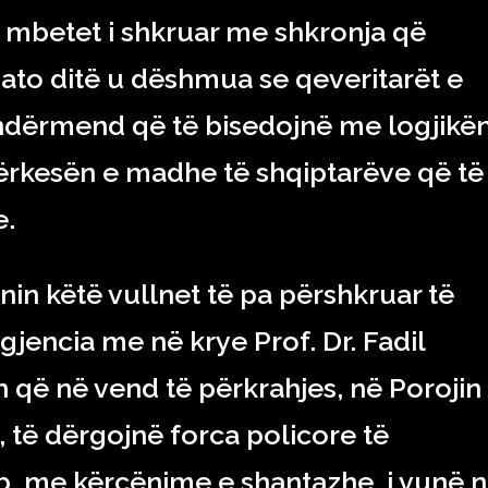
ë mbetet i shkruar me shkronja që
 ato ditë u dëshmua se qeveritarët e
 ndërmend që të bisedojnë me logjikë
kërkesën e madhe të shqiptarëve që të
e.
in këtë vullnet të pa përshkruar të
ligjencia me në krye Prof. Dr. Fadil
 që në vend të përkrahjes, në Porojin
, të dërgojnë forca policore të
, me kërcënime e shantazhe, i vunë 