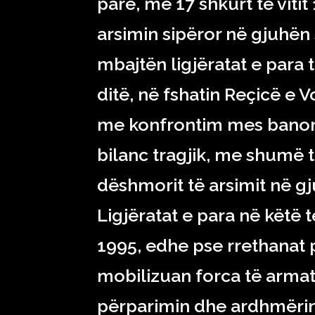
parë, më 17 shkurt të viti
arsimin sipëror në gjuhën 
mbajtën ligjëratat e para t
ditë, në fshatin Reçicë e 
me konfrontim mes banorëv
bilanc tragjik, me shumë 
dëshmorit të arsimit në g
Ligjëratat e para në këtë 
1995, edhe pse rrethanat p
mobilizuan forca të armat
përparimin dhe ardhmërinë