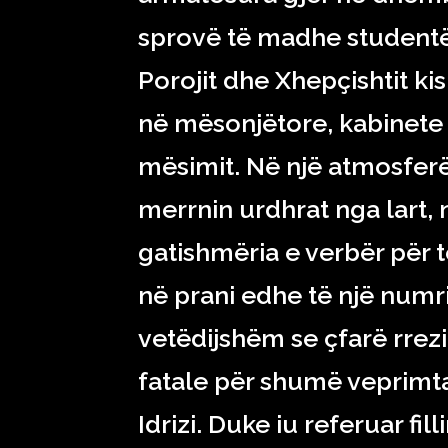
sprovë të madhe studentët
Porojit dhe Xhepçishtit kis
në mësonjëtore, kabinete 
mësimit. Në një atmosferë 
merrnin urdhrat nga lart, 
gatishmëria e verbër për t
në prani edhe të një numri
vetëdijshëm se çfarë rrezi
fatale për shumë veprimtar
Idrizi. Duke iu referuar fi