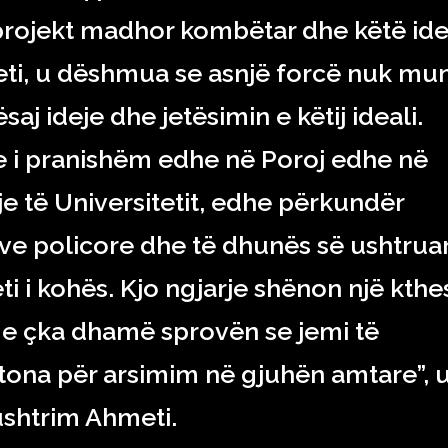
 projekt madhor kombëtar dhe këtë id
iteti, u dëshmua se asnjë forcë nuk mu
j ideje dhe jetësimin e këtij ideali.
shte i pranishëm edhe në Poroj edhe në
e të Universitetit, edhe përkundër
ve policore dhe të dhunës së ushtrua
i i kohës. Kjo ngjarje shënon një kthe
 me çka dhamë sprovën se jemi të
tona për arsimim në gjuhën amtare”, 
ushtrim Ahmeti.