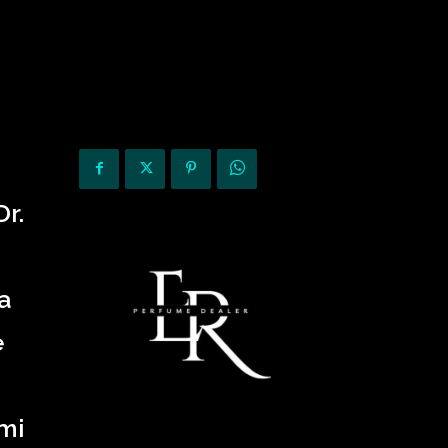
KURIOZITETE
OPINIONE
Dr.
a
ë
imi