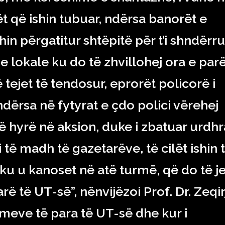
 që ishin tubuar, ndërsa banorët e
hin përgatitur shtëpitë për t’i shndërr
e lokale ku do të zhvillohej ora e par
tejet të tendosur, eprorët policorë i
ndërsa në fytyrat e çdo polici vërehej
ë hyrë në aksion, duke i zbatuar urdhr
 të madh të gazetarëve, të cilët ishin 
ku u kanoset në atë turmë, që do të j
ë të UT-së”, nënvijëzoi Prof. Dr. Zeqir
llimeve të para të UT-së dhe kur i