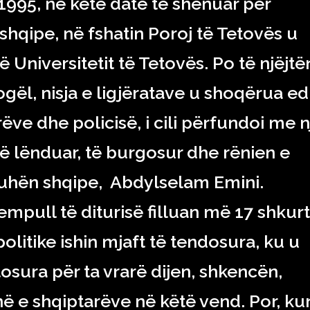
t 1995, në këtë datë të shënuar për
shqipe, në fshatin Poroj të Tetovës u
ë Universitetit të Tetovës. Po të njëjtë
Vogël, nisja e ligjëratave u shoqërua e
e dhe policisë, i cili përfundoi me n
të lënduar, të burgosur dhe rënien e
juhën shqipe, Abdylselam Emini.
tempull të diturisë filluan më 17 shkurt
olitike ishin mjaft të tendosura, ku u
osura për ta vrarë dijen, shkencën,
 e shqiptarëve në këtë vend. Por, ku