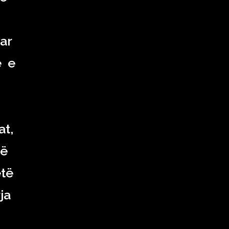
uar
ë e
at,
të
etë
ja