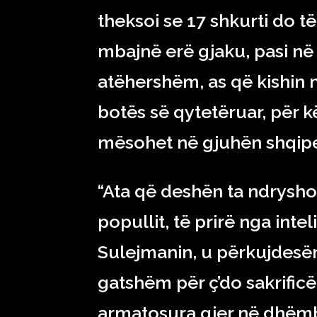
theksoi se 17 shkurti do t
mbajnë erë gjaku, pasi në
atëhershëm, as që kishin
botës së qytetëruar, për 
mësohet në gjuhën shqip
“Ata që deshën ta ndryshon
popullit, të prirë nga inte
Sulejmanin, u përkujdesën
gatshëm për ç’do sakrificë
armatosura gjer në dhëmb