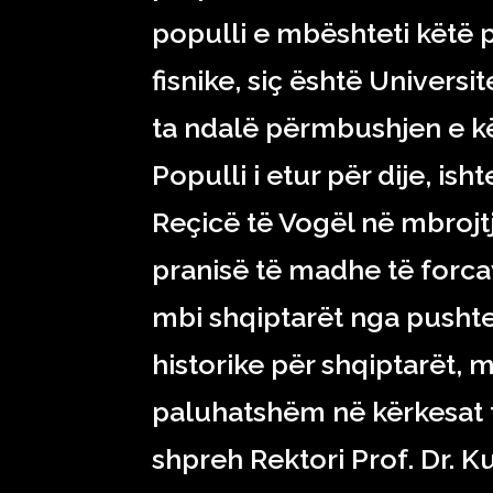
populli e mbështeti këtë
fisnike, siç është Univers
ta ndalë përmbushjen e kësa
Populli i etur për dije, i
Reçicë të Vogël në mbrojtj
pranisë të madhe të forca
mbi shqiptarët nga pushtet
historike për shqiptarët,
paluhatshëm në kërkesat 
shpreh Rektori Prof. Dr. K