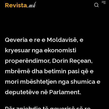
Revista
.mk
February 17, 2023
Qeveria e re e Moldavisë, e
kryesuar nga ekonomisti
properëndimor, Dorin Reçean,
mbrëmë dha betimin pasi që e
mori mbështetjen nga shumica e
deputetëve në Parlament.
Për zgjehdje të qeverisë së re