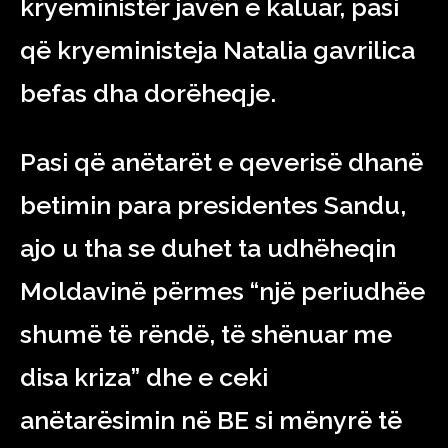
kryeministër javën e kaluar, pasi
që kryeministeja Natalia gavrilica
befas dha dorëheqje.
Pasi që anëtarët e qeverisë dhanë
betimin para presidentes Sandu,
ajo u tha se duhet ta udhëheqin
Moldavinë përmes “një periudhëe
shumë të rëndë, të shënuar me
disa kriza” dhe e ceki
anëtarësimin në BE si mënyrë të