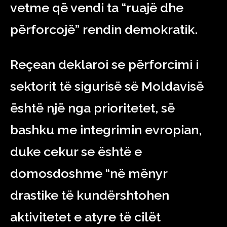
vetme që vendi ta “ruajë dhe
përforcojë” rendin demokratik.
Reçean deklaroi se përforcimi i
sektorit të sigurisë së Moldavisë
është një nga prioritetet, së
bashku me integrimin evropian,
duke cekur se është e
domosdoshme “në mënyr
drastike të kundërshtohen
aktivitetet e atyre të cilët