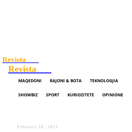
Revista
.mk
Revista
.mk
MAQEDONI
RAJONI & BOTA
TEKNOLOGJIA
SHOWBIZ
SPORT
KURIOZITETE
OPINIONE
Bëmat e veta, VMRO-ja i kërko
te të tjerët!
February 18, 2023