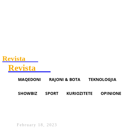
Revista
.mk
Revista
.mk
MAQEDONI
RAJONI & BOTA
TEKNOLOGJIA
SHOWBIZ
SPORT
KURIOZITETE
OPINIONE
Grubi: Akuzat e VMRO-së, pjes
e fushatës kundër BDI-së
February 18, 2023