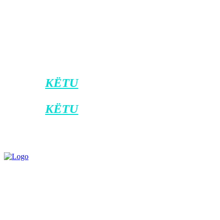
për Dialogun Kosovë – Serbi, Miroslav L
“U diskutua për procesin e dialogut dhe
Shtetet e Bashkuara të Amerikës dhe Itali
Bashkimi Evropian”, thuhet në një njofti
Klikoni
KËTU
për t’u bërë pjesë e kanalit
Klikoni
KËTU
për ta shkarkuar aplikacio