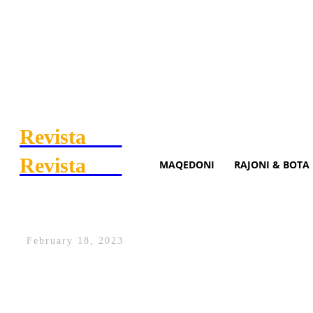
Revista
.mk
Revista
.mk
MAQEDONI
RAJONI & BOTA
Kurti takon Borrellin e Lajç
February 18, 2023
Në kuadër të Konferencës së Mynihut, kry
Evropian për Punë të Jashtme dhe Politik