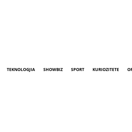
TEKNOLOGJIA
SHOWBIZ
SPORT
KURIOZITETE
O
akun, diskutojnë për takimin 
eministri Albin Kurti zhvilloi një takim 
ë të Sigurisë, Josep Borrell dhe Përfaqë