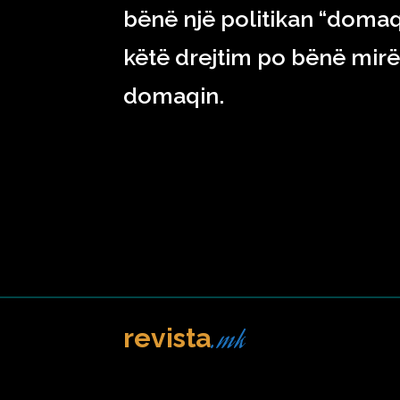
bënë një politikan “domaq
këtë drejtim po bënë mirë!
domaqin.
.mk
revista