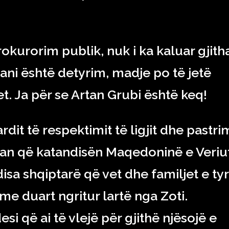
okurorim publik, nuk i ka kaluar gjith
 tani është detyrim, madje po të jetë
et. Ja për se Artan Grubi është keq!
dit të respektimit të ligjit dhe pastrim
ikan që katandisën Maqedoninë e Veriu
a shqiptarë që vet dhe familjet e tyr
me duart ngritur lartë nga Zoti.
esi që ai të vlejë për gjithë njësojë e