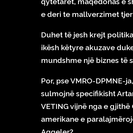
qytetarët, maqedonas e shq
e deri te mallverzimet tj
Duhet të jesh krejt politik
ikësh këtyre akuzave duk
mundshme një biznes të s
Por, pse VMRO-DPMNE-ja, L
sulmojnë specifikisht Art
VETING vijnë nga e gjithë 
amerikane e paralajmëro
Aggeler?