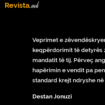
.mk
Revista
MAQEDONI
February 18, 2023
Veprimet e zëvendëskryemi
keqpërdorimit të detyrës z
mandatit të tij. Përveç an
hapërimin e vendit pa pen
standard krejt ndryshe në 
Destan Jonuzi