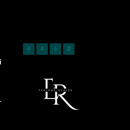
KURIOZITETE
OPINIONE
i
.