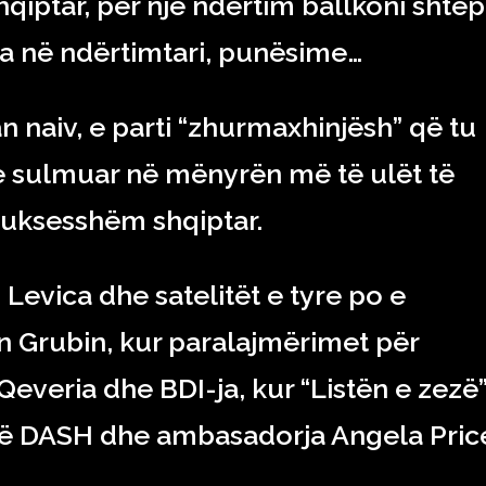
iptar, për një ndërtim ballkoni shtëp
era në ndërtimtari, punësime…
an naiv, e parti “zhurmaxhinjësh” që tu
e sulmuar në mënyrën më të ulët të
uksesshëm shqiptar.
evica dhe satelitët e tyre po e
an Grubin, kur paralajmërimet për
Qeveria dhe BDI-ja, kur “Listën e zezë
jë DASH dhe ambasadorja Angela Pric