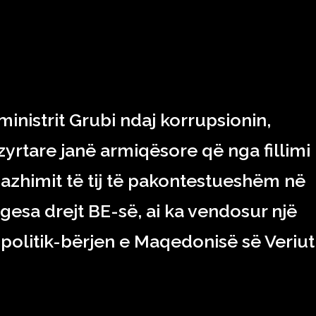
RAJONI & BOTA
TEKNOLOGJIA
SHOWBIZ
SPORT
nistrit Grubi ndaj korrupsionin,
yrtare janë armiqësore që nga fillimi 
gazhimit të tij të pakontestueshëm në
gesa drejt BE-së, ai ka vendosur një
politik-bërjen e Maqedonisë së Veriut