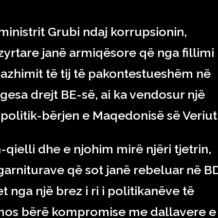
nistrit Grubi ndaj korrupsionin,
yrtare janë armiqësore që nga fillimi 
gazhimit të tij të pakontestueshëm në
gesa drejt BE-së, ai ka vendosur një
politik-bërjen e Maqedonisë së Veriut
n-qielli dhe e njohim mirë njëri tjetrin,
garniturave që sot janë rebeluar në BD
t nga një brez i ri i politikanëve të
ë mos bërë kompromise me dallavere e