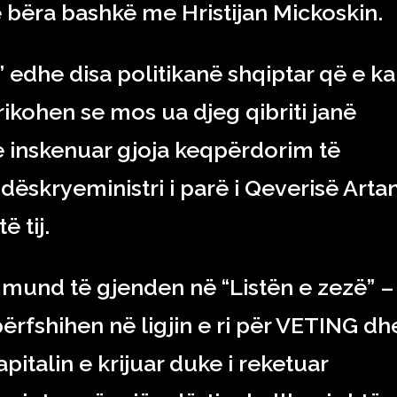
e bëra bashkë me Hristijan Mickoskin.
” edhe disa politikanë shqiptar që e k
 frikohen se mos ua djeg qibriti janë
 inskenuar gjoja keqpërdorim të
ëskryeministri i parë i Qeverisë Arta
 tij.
e mund të gjenden në “Listën e zezë” –
rfshihen në ligjin e ri për VETING dh
apitalin e krijuar duke i reketuar