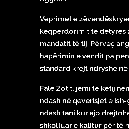
Veprimet e zëvendëskryemi
keqpërdorimit të detyrës z
mandatit të tij. Përveç an
hapërimin e vendit pa pen
standard krejt ndryshe në 
Falë Zotit, jemi të këtij në
ndash në qeverisjet e ish-
ndash tani kur ajo drejtohe
shkolluar e kalitur për t