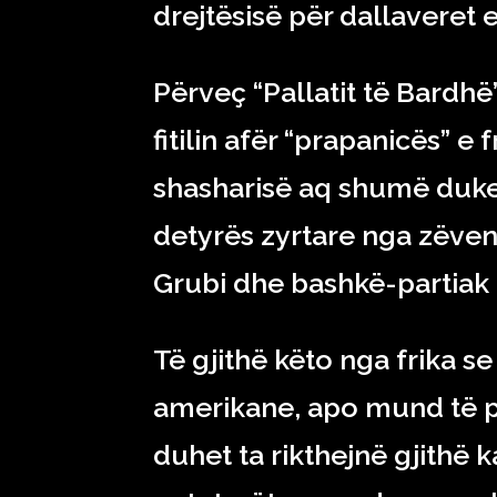
drejtësisë për dallaveret 
Përveç “Pallatit të Bardhë
fitilin afër “prapanicës” e
shasharisë aq shumë duke
detyrës zyrtare nga zëvend
Grubi dhe bashkë-partiak të
Të gjithë këto nga frika s
amerikane, apo mund të pë
duhet ta rikthejnë gjithë k