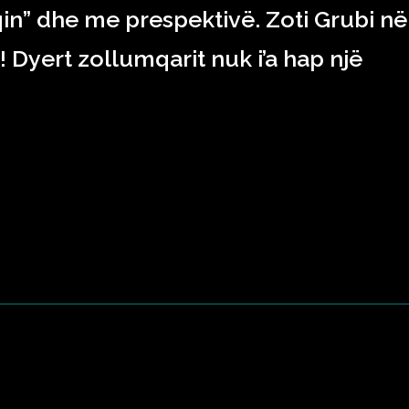
in” dhe me prespektivë. Zoti Grubi në
 Dyert zollumqarit nuk i’a hap një