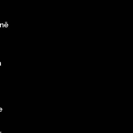
anë
n
e