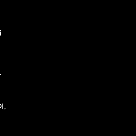
i
.
I,