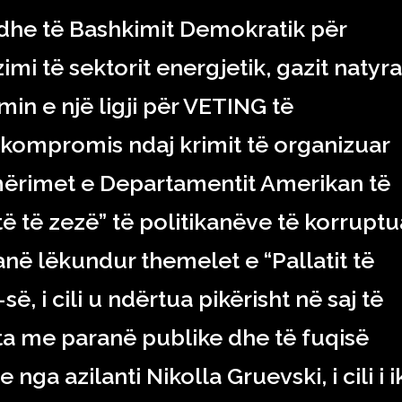
 edhe të Bashkimit Demokratik për
i të sektorit energjetik, gazit natyra
in e një ligji për VETING të
 kompromis ndaj krimit të organizuar
jmërimet e Departamentit Amerikan të
të të zezë” të politikanëve të korruptu
në lëkundur themelet e “Pallatit të
i cili u ndërtua pikërisht në saj të
 me paranë publike dhe të fuqisë
 nga azilanti Nikolla Gruevski, i cili i i