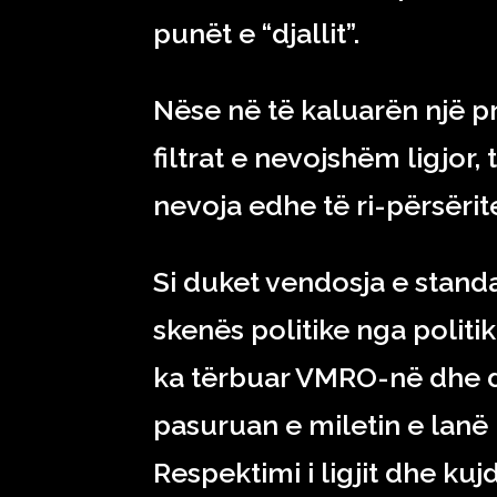
punët e “djallit”.
Nëse në të kaluarën një pr
filtrat e nevojshëm ligjor,
nevoja edhe të ri-përsërit
Si duket vendosja e standar
skenës politike nga polit
ka tërbuar VMRO-në dhe dis
pasuruan e miletin e lanë 
Respektimi i ligjit dhe kujd