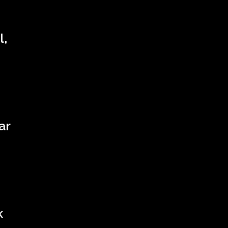
l,
ar
k