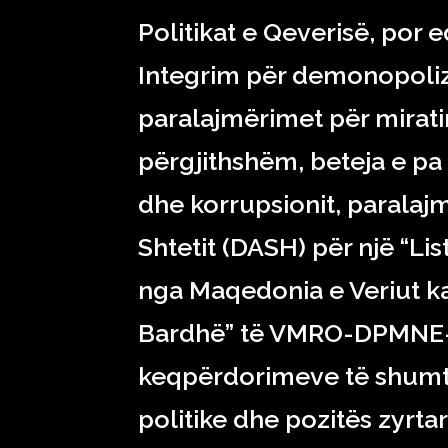
Politikat e Qeverisë, por
Integrim për demonopolizim
paralajmërimet për miratim
përgjithshëm, beteja e pa
dhe korrupsionit, parala
Shtetit (DASH) për një “Lis
nga Maqedonia e Veriut ka
Bardhë” të VMRO-DPMNE-së, 
keqpërdorimeve të shumta
politike dhe pozitës zyrtare