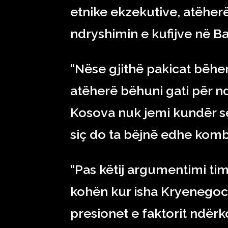
etnike ekzekutive, atëherë
ndryshimin e kufijve në Ba
“Nëse gjithë pakicat bëh
atëherë bëhuni gati për nd
Kosova nuk jemi kundër s
siç do ta bëjnë edhe kombe
“Pas këtij argumentimi ti
kohën kur isha Kryenegoci
presionet e faktorit ndë