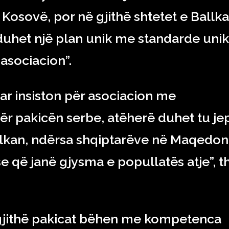
Kosovë, por në gjithë shtetet e Ballka
 duhet një plan unik me standarde uni
 asociacion”.
r insiston për asociacion me
r pakicën serbe, atëherë duhet tu je
llkan, ndërsa shqiptarëve në Maqedon
se që janë gjysma e popullatës atje”, t
 gjithë pakicat bëhen me kompetenca