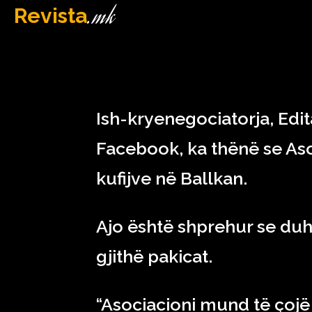
.mk
Revista
MAQEDONI
February 18, 2023
Ish-kryenegociatorja, Edit
Facebook, ka thënë se Aso
kufijve në Ballkan.
Ajo është shprehur se duh
gjithë pakicat.
“Asociacioni mund të çojë