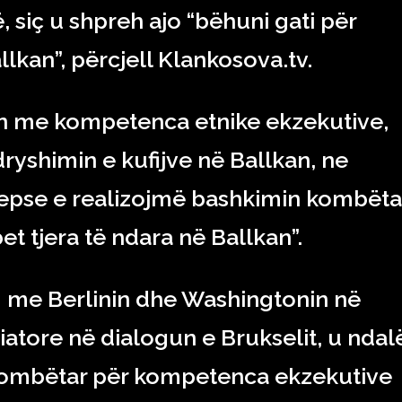
, siç u shpreh ajo “bëhuni gati për
llkan”, përcjell Klankosova.tv.
en me kompetenca etnike ekzekutive,
ryshimin e kufijve në Ballkan, ne
epse e realizojmë bashkimin kombëta
t tjera të ndara në Ballkan”.
m me Berlinin dhe Washingtonin në
atore në dialogun e Brukselit, u ndal
rkombëtar për kompetenca ekzekutive