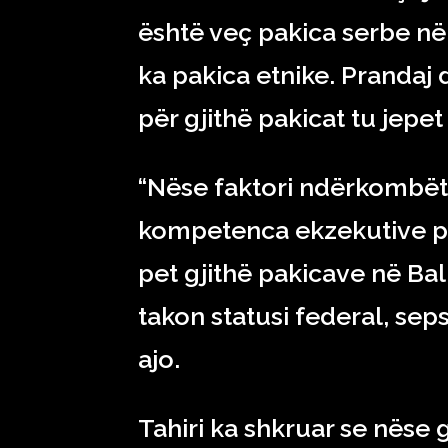
është veç pakica serbe në 
ka pakica etnike. Prandaj
për gjithë pakicat tu jepet
“Nëse faktori ndërkombëta
kompetenca ekzekutive pë
pet gjithë pakicave në Ba
takon statusi federal, sep
ajo.
Tahiri ka shkruar se nëse