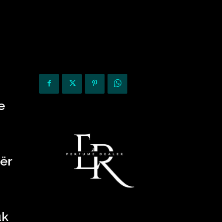
KURIOZITETE
OPINIONE
e
ër
uk