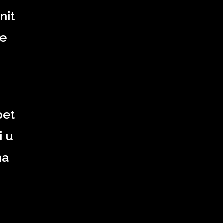
nit
ke
pet
i u
ha