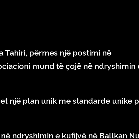
RAJONI & BOTA
TEKNOLOGJIA
SHOWBIZ
SPORT
a Tahiri, përmes një postimi në
ciacioni mund të çojë në ndryshimin 
et një plan unik me standarde unike p
 në ndryshimin e kufijvë në Ballkan N