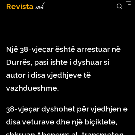
Revista
.mk
February 18, 2023
Një 38-vjeçar është arrestuar në
Durrës, pasi ishte i dyshuar si
autor i disa vjedhjeve të
vazhdueshme.
38-vjeçar dyshohet për vjedhjen e
disa veturave dhe një biçiklete,
shkruan Abcnews.al, transmeton