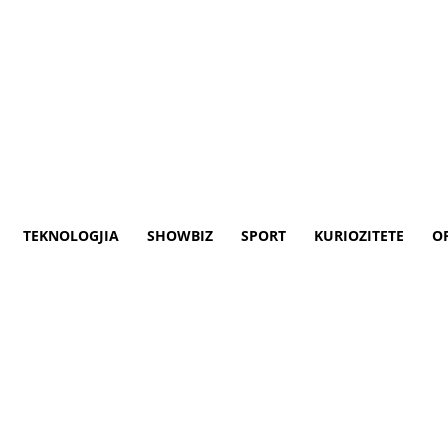
TEKNOLOGJIA
SHOWBIZ
SPORT
KURIOZITETE
O
 një shpelle në malin e Klenj
 janë futur brenda një shpelle në malin e 
 të ngricave.