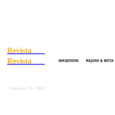
Revista
.mk
Revista
.mk
MAQEDONI
RAJONI & BOTA
Asfiksohen dy persona brenda
February 19, 2023
Dy persona në Bulqizë janë asfiksuar pasi
ujit të pijshëm që ishte prishur për shkak