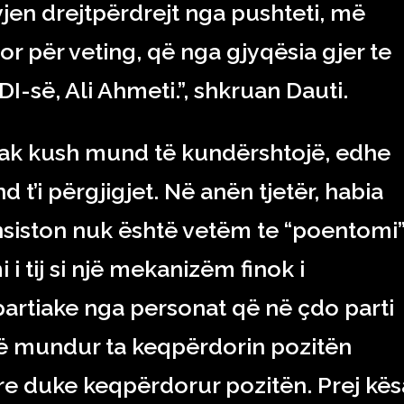
jen drejtpërdrejt nga pushteti, më
r për veting, që nga gjyqësia gjer te
BDI-së, Ali Ahmeti.”, shkruan Dauti.
pak kush mund të kundërshtojë, edhe
t’i përgjigjet. Në anën tjetër, habia
 insiston nuk është vetëm te “poentomi
 i tij si një mekanizëm finok i
partiake nga personat që në çdo parti
ë mundur ta keqpërdorin pozitën
yre duke keqpërdorur pozitën. Prej kësa