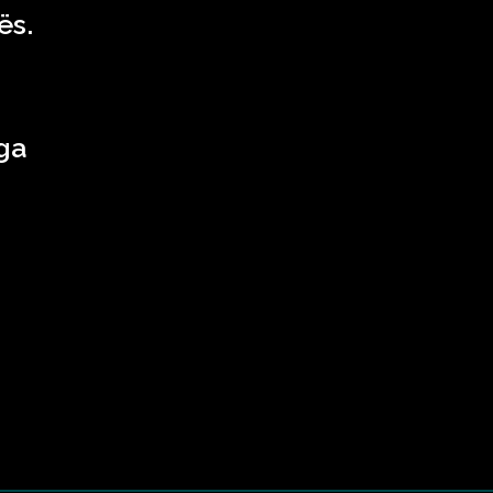
ës.
ga