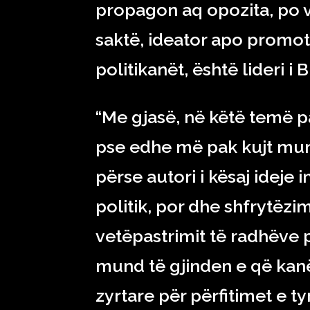
propagon aq opozita, po v
saktë, ideator apo promoto
politikanët, është lideri i 
“Me gjasë, në këtë temë 
pse edhe më pak kujt mund 
përse autori i kësaj ideje
politik, por dhe shfrytëzimi
vetëpastrimit të radhëve 
mund të gjinden e që kan
zyrtare për përfitimet e t