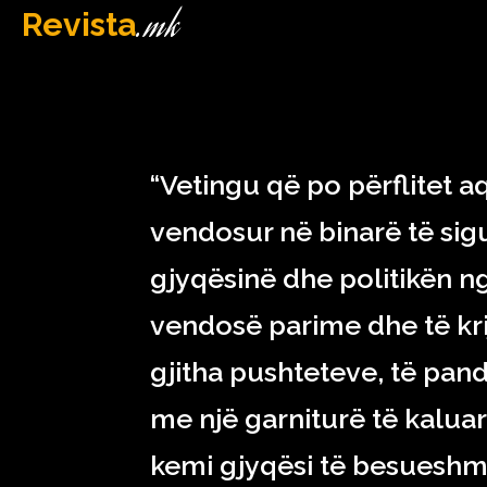
.mk
Revista
MAQEDONI
February 19, 2023
“Vetingu që po përflitet a
vendosur në binarë të sigur
gjyqësinë dhe politikën n
vendosë parime dhe të kri
gjitha pushteteve, të pandi
me një garniturë të kaluar
kemi gjyqësi të besueshme 