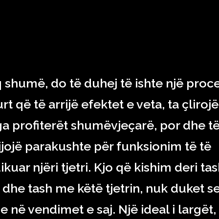
RAJONI & BOTA
TEKNOLOGJIA
SHOWBIZ
SPORT
q shumë, do të duhej të ishte një proce
t që të arrijë efektet e veta, ta çlirojë
ga profiterët shumëvjeçarë, por dhe t
jojë parakushte për funksionim të të
kuar njëri tjetri. Kjo që kishim deri ta
 dhe tash me këtë tjetrin, nuk duket s
në vendimet e saj. Një ideal i largët,