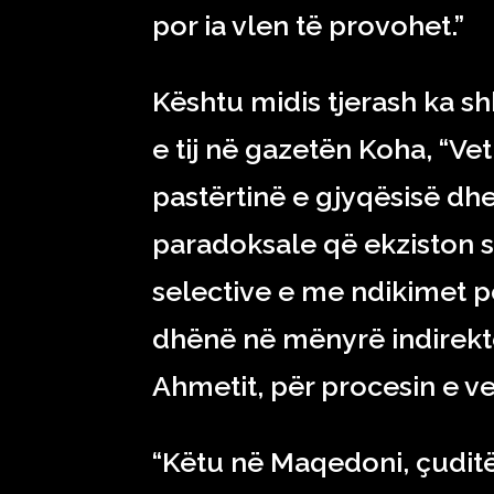
por ia vlen të provohet.”
Kështu midis tjerash ka s
e tij në gazetën Koha, “Vet
pastërtinë e gjyqësisë dhe
paradoksale që ekziston 
selective e me ndikimet pol
dhënë në mënyrë indirekte 
Ahmetit, për procesin e v
“Këtu në Maqedoni, çuditër