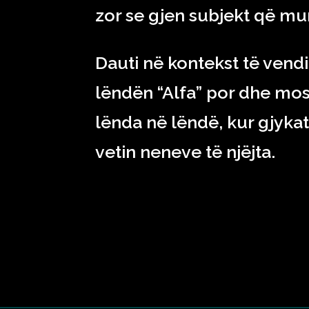
zor se gjen subjekt që mun
Dauti në kontekst të ven
lëndën “Alfa” por dhe mos
lënda në lëndë, kur gjykat
vetin neneve të njëjta.