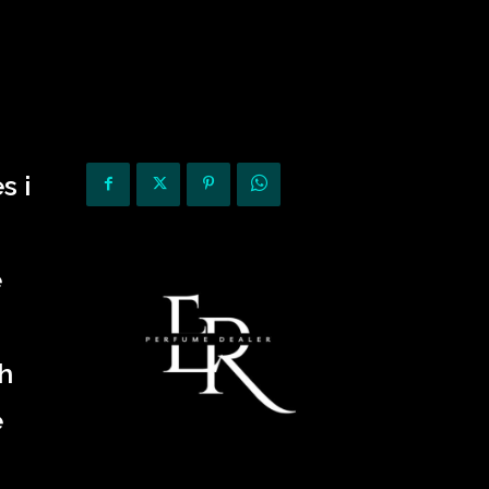
KURIOZITETE
OPINIONE
s i
ë
sh
e