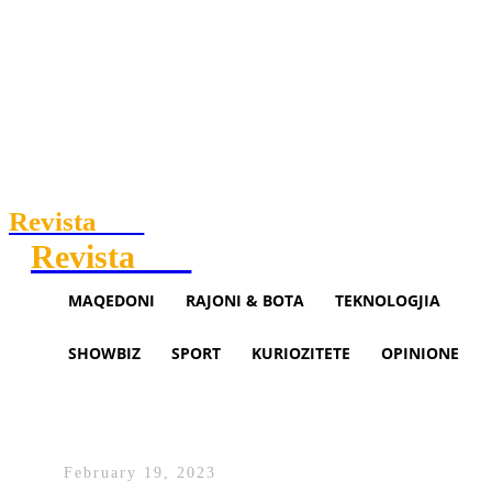
Revista
.mk
Revista
.mk
MAQEDONI
RAJONI & BOTA
TEKNOLOGJIA
SHOWBIZ
SPORT
KURIOZITETE
OPINIONE
Grubi: Çairi është me Ali
Ahmetin dhe BDI-në
February 19, 2023