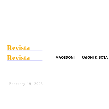
Revista
.mk
Revista
.mk
MAQEDONI
RAJONI & BOTA
Rreziqet që paraqet akullna
February 19, 2023
Shkencëtarët panë nga se çfarë po gërry
“Fundi i botës” për shkak të potencialit ma