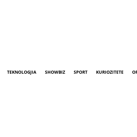
TEKNOLOGJIA
SHOWBIZ
SPORT
KURIOZITETE
O
ja e ashtuquajtur “Fundi i Bo
en pak nga pak akullnajën Thwaites në An
siv dhe rritjes së nivelit të detit në rast t