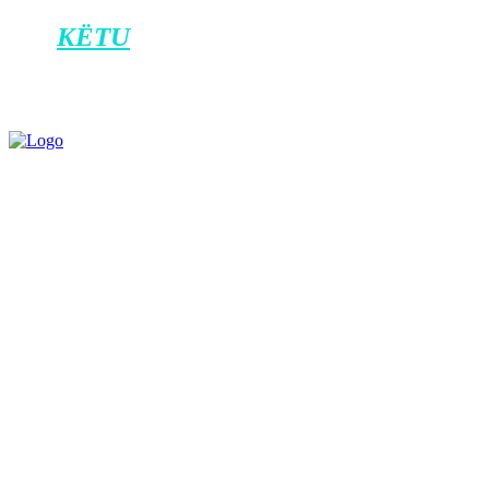
aplikacionin e Klan Kosovës në Android,
dhe
KËTU
për iOS.