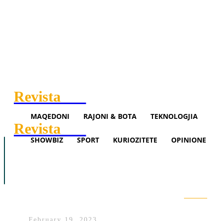
Revista
.mk
MAQEDONI
RAJONI & BOTA
TEKNOLOGJIA
Revista
.mk
SHOWBIZ
SPORT
KURIOZITETE
OPINIONE
Maqedoni
Rajoni & Bota
Teknologjia
Shkatërrohet banda e
Showbiz
Sport
Opinione
prostitucionit në Greqi, drejtohe
nga një shqiptar
Search
February 19, 2023