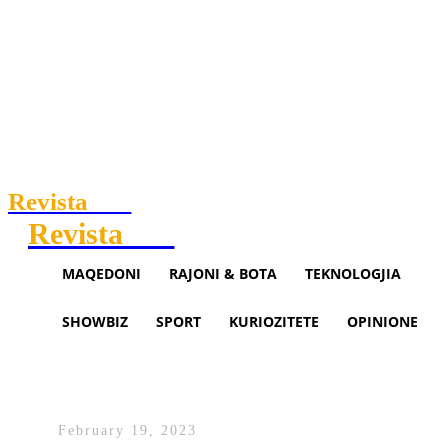
Revista
.mk
Revista
.mk
MAQEDONI
RAJONI & BOTA
TEKNOLOGJIA
SHOWBIZ
SPORT
KURIOZITETE
OPINIONE
“Simfonia e Djallit”
February 19, 2023