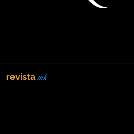
.mk
revista