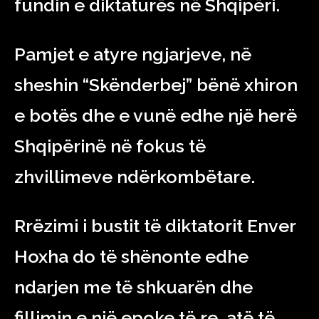
fundin e diktaturës në Shqipëri.
Pamjet e atyre ngjarjeve, në
sheshin “Skënderbej” bënë xhiron
e botës dhe e vunë edhe një herë
Shqipërinë në fokus të
zhvillimeve ndërkombëtare.
Rrëzimi i bustit të diktatorit Enver
Hoxha do të shënonte edhe
ndarjen me të shkuarën dhe
fillimin e një epoke të re, atë të