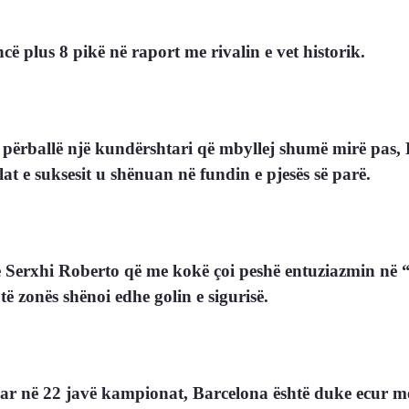
cë plus 8 pikë në raport me rivalin e vet historik.
he përballë një kundërshtari që mbyllej shumë mirë pas
t e suksesit u shënuan në fundin e pjesës së parë.
shte Serxhi Roberto që me kokë çoi peshë entuziazmin n
ë zonës shënoi edhe golin e sigurisë.
r në 22 javë kampionat, Barcelona është duke ecur me h