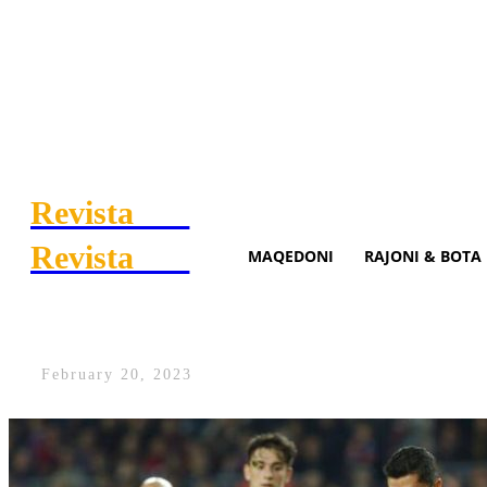
Revista
.mk
Revista
.mk
MAQEDONI
RAJONI & BOTA
Barcelona fiton dhe marshon d
February 20, 2023