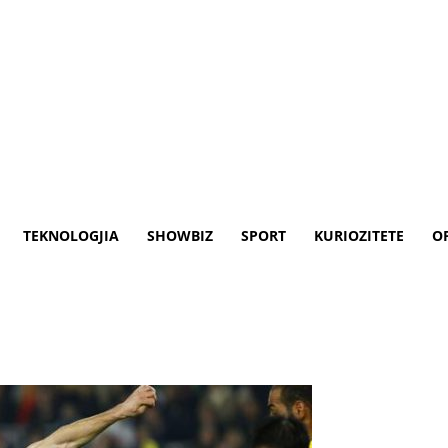
TEKNOLOGJIA
SHOWBIZ
SPORT
KURIOZITETE
O
rejt titullit