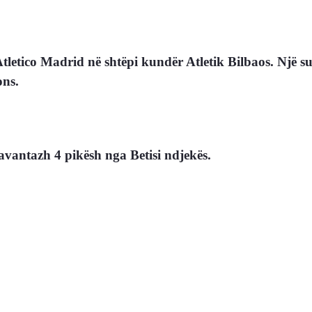
letico Madrid në shtëpi kundër Atletik Bilbaos. Një suk
ons.
avantazh 4 pikësh nga Betisi ndjekës.