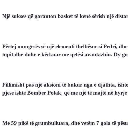
Një sukses që garanton basket të kenë sërish një distan
Përtej mungesës së një elementi thelbësor si Pedri, d
topit dhe duke e kërkuar me qetësi avantazhin. Dy gola
Fillimisht pas një aksioni të bukur nga e djathta, i
pjese ishte Bomber Polak, që me një të majtë në hyrje t
Me 59 pikë të grumbulluara, dhe vetëm 7 gola të pësua