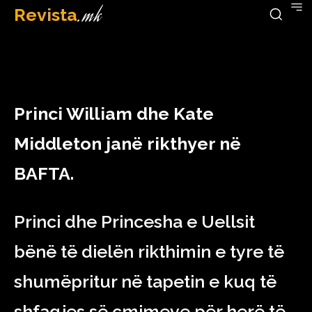
Revista
.mk
February 20, 2023
Princi William dhe Kate
Middleton janë rikthyer në
BAFTA.
Princi dhe Princesha e Uellsit
bënë të dielën rikthimin e tyre të
shumëpritur në tapetin e kuq të
shfaqjes së çmimeve për herë të