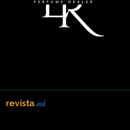
.mk
revista