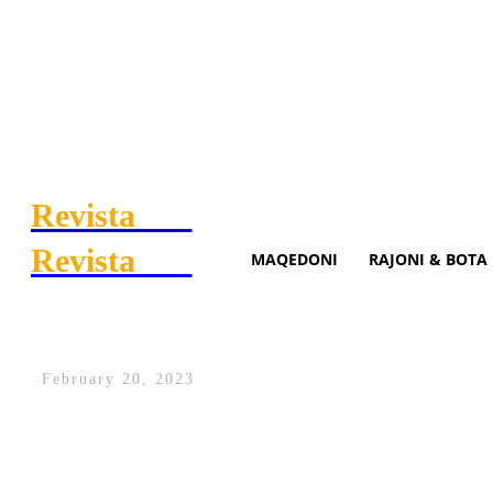
Revista
.mk
Revista
.mk
MAQEDONI
RAJONI & BOTA
Kryesuesi i OSBE-së, Bujar O
February 20, 2023
Kryesuesi i OSBE-së, Ministri Bujar Osma
Sekretaren e Përgjithshme të OSBE-së, H