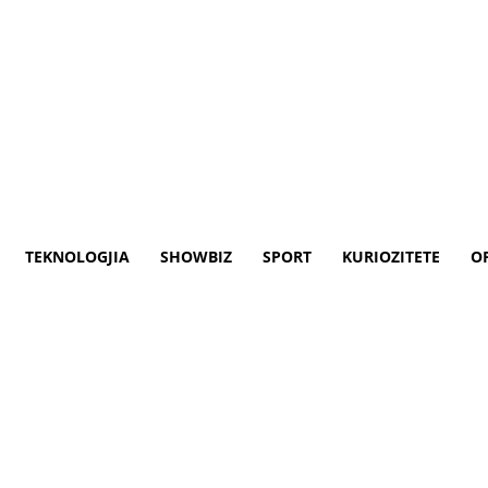
TEKNOLOGJIA
SHOWBIZ
SPORT
KURIOZITETE
O
smani sot do të vizitojë Turq
ni, sot, e hënë, 20 shkurt 2023, do të viz
ellga Shmid.