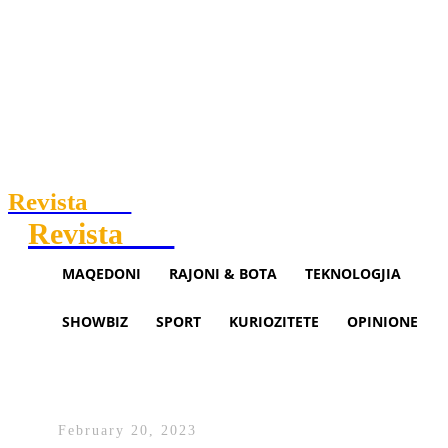
Revista
.mk
Revista
.mk
MAQEDONI
RAJONI & BOTA
TEKNOLOGJIA
SHOWBIZ
SPORT
KURIOZITETE
OPINIONE
Vazhdon seanca e Parlamentit
për rikonstruimin e Qeverisë
February 20, 2023