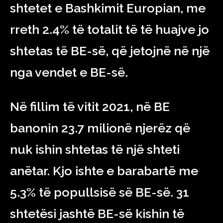
shtetet e Bashkimit Europian, me
rreth 2.4% të totalit të të huajve jo
shtetas të BE-së, që jetojnë në një
nga vendet e BE-së.
Në fillim të vitit 2021, në BE
banonin 23.7 milionë njerëz që
nuk ishin shtetas të një shteti
anëtar. Kjo ishte e barabartë me
5.3% të popullsisë së BE-së. 31
shtetësi jashtë BE-së kishin të