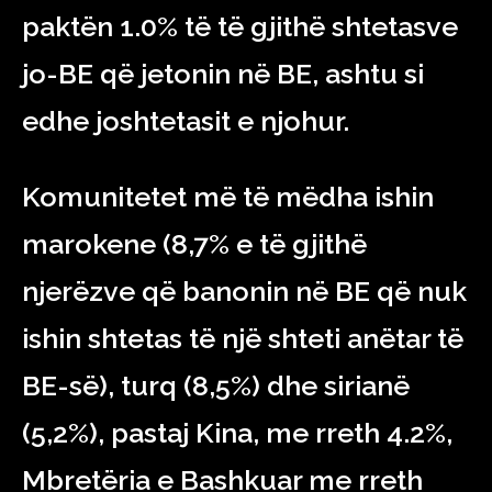
paktën 1.0% të të gjithë shtetasve
jo-BE që jetonin në BE, ashtu si
edhe joshtetasit e njohur.
Komunitetet më të mëdha ishin
marokene (8,7% e të gjithë
njerëzve që banonin në BE që nuk
ishin shtetas të një shteti anëtar të
BE-së), turq (8,5%) dhe sirianë
(5,2%), pastaj Kina, me rreth 4.2%,
Mbretëria e Bashkuar me rreth