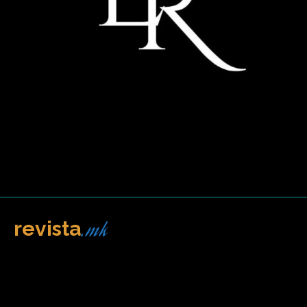
.mk
revista