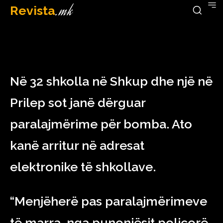
Revista
.mk
February 22, 2023
Në 32 shkolla në Shkup dhe një në
Prilep sot janë dërguar
paralajmërime për bomba. Ato
kanë arritur në adresat
elektronike të shkollave.
“Menjëherë pas paralajmërimeve
të marra, nga punonjësit policorë